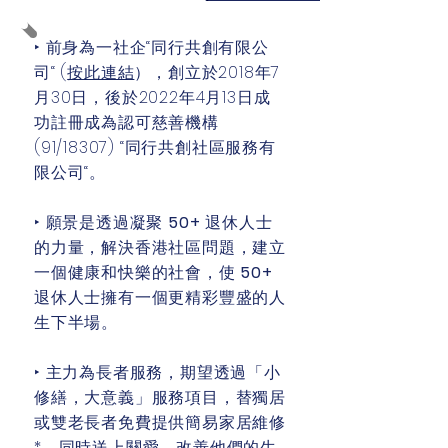
‣ 前身為一社企“同行共創有限公
司“ (
按此連結
），創立於2018年7
月30日，後於2022年4月13日成
功註冊成為認可慈善機構
(91/18307) “同行共創社區服務有
限公司“。
‣ 願景是透過凝聚
50+
退休人士
的力量，解決香港社區問題，建立
一個健康和快樂的社會，使
50+
退休人士擁有一個更精彩豐盛的人
生下半場。
‣ 主力為長者服務，期望透過「小
修繕，大意義」服務項目，替獨居
或雙老長者免費提供簡易家居維修
*，同時送上關愛，改善他們的生